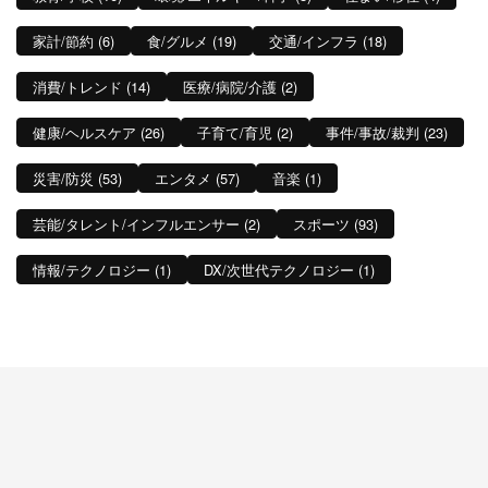
家計/節約 (6)
食/グルメ (19)
交通/インフラ (18)
消費/トレンド (14)
医療/病院/介護 (2)
健康/ヘルスケア (26)
子育て/育児 (2)
事件/事故/裁判 (23)
災害/防災 (53)
エンタメ (57)
音楽 (1)
芸能/タレント/インフルエンサー (2)
スポーツ (93)
情報/テクノロジー (1)
DX/次世代テクノロジー (1)