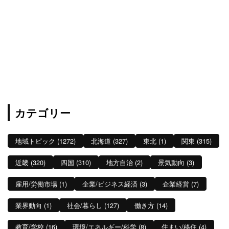
カテゴリー
地域トピック (1272)
北海道 (327)
東北 (1)
関東 (315)
近畿 (320)
四国 (310)
地方自治 (2)
景気動向 (3)
雇用/労働市場 (1)
企業/ビジネス経済 (3)
企業経営 (7)
業界動向 (1)
社会/暮らし (127)
働き方 (14)
教育/学校 (16)
環境/エネルギー/科学 (8)
住まい/移住 (4)