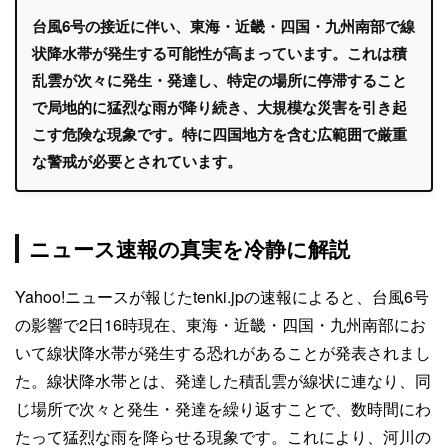
台風6号の接近に伴い、東海・近畿・四国・九州南部で線
状降水帯が発生する可能性が高まっています。これは積
乱雲が次々に発生・発達し、特定の場所に停滞すること
で局地的に猛烈な雨が降り続き、大規模な災害を引き起
こす危険な現象です。特に四国地方を含む広範囲で厳重
な警戒が必要とされています。
ニュース速報の真実を冷静に解説
Yahoo!ニュースが報じたtenki.jpの速報によると、台風6号
の影響で2日16時現在、東海・近畿・四国・九州南部にお
いて線状降水帯が発生する恐れがあることが発表されまし
た。線状降水帯とは、発達した積乱雲が線状に連なり、同
じ場所で次々と発生・発達を繰り返すことで、数時間にわ
たって猛烈な雨を降らせる現象です。これにより、河川の