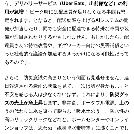
う、
デリバリーサービス（Uber Eats、出前館など）の利
用が急増！
ピーク時には配達員が足りなくなる事態も想
定されます。となると、配送効率を上げるAIシステムの開
発が加速したり、雨でも安全に配達できる特殊な車両や装
備が注目されたりするかもしれません。もしかしたら、配
達員さんの待遇改善や、ギグワーカー向けの災害補償とい
った社会的な議論が加速するきっかけになる可能性だって
あるのです。
さらに、防災意識の高まりという側面も見逃せません。連
日報道される豪雨の映像を見て、「次は我が身かも…」と
不安を感じる人は少なくないはず。これにより、
防災グッ
ズの売上が急上昇します。
非常食、ポータブル電源、土の
うの代わりに水を吸って膨らむ「吸水土のう」、防水性の
高いリュックサックなどなど。ホームセンターやオンライ
ンショップは、思わぬ「線状降水帯特需」に沸くことでし