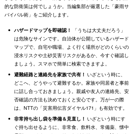
的な防衛策は何でしょうか。当編集部が厳選した「豪雨サ
バイバル術」をご紹介します。
ハザードマップを即確認！
「うちは大丈夫だろう」
は危険なサインです。自治体が公開しているハザード
マップで、自宅や職場、よく行く場所がどのくらいの
浸水リスクや土砂災害リスクがあるか、今すぐ確認し
ましょう。スマホで簡単に検索できますよ。
避難経路と連絡先を家族で共有！
いざという時に、
どこへ、どうやって避難するか。家族や同居者と事前
に話し合っておきましょう。親戚や友人の連絡先、安
否確認の方法も決めておくと安心です。万が一の際
は、NTTの「災害用伝言ダイヤル171」も有効です。
非常持ち出し袋を準備＆見直し！
いざという時にす
ぐ持ち出せるように、非常食、飲料水、常備薬、懐中