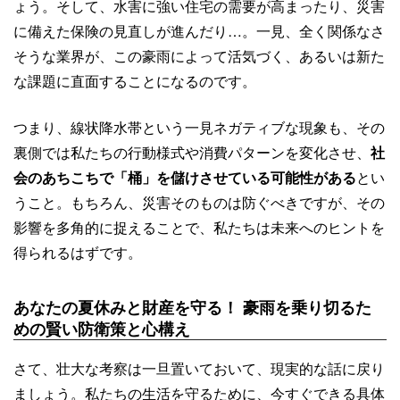
ょう。そして、水害に強い住宅の需要が高まったり、災害
に備えた保険の見直しが進んだり…。一見、全く関係なさ
そうな業界が、この豪雨によって活気づく、あるいは新た
な課題に直面することになるのです。
つまり、線状降水帯という一見ネガティブな現象も、その
裏側では私たちの行動様式や消費パターンを変化させ、
社
会のあちこちで「桶」を儲けさせている可能性がある
とい
うこと。もちろん、災害そのものは防ぐべきですが、その
影響を多角的に捉えることで、私たちは未来へのヒントを
得られるはずです。
あなたの夏休みと財産を守る！ 豪雨を乗り切るた
めの賢い防衛策と心構え
さて、壮大な考察は一旦置いておいて、現実的な話に戻り
ましょう。私たちの生活を守るために、今すぐできる具体