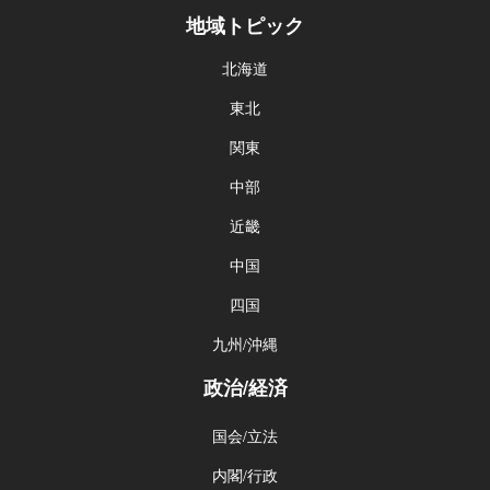
地域トピック
北海道
東北
関東
中部
近畿
中国
四国
九州/沖縄
政治/経済
国会/立法
内閣/行政