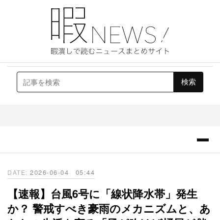
2026
-
06
-
04
05:44
【速報】台風6号に「線状降水帯」発生
か？ 警戒すべき豪雨のメカニズムと、あ